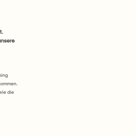
t.
unsere
ning
llkommen.
wie die