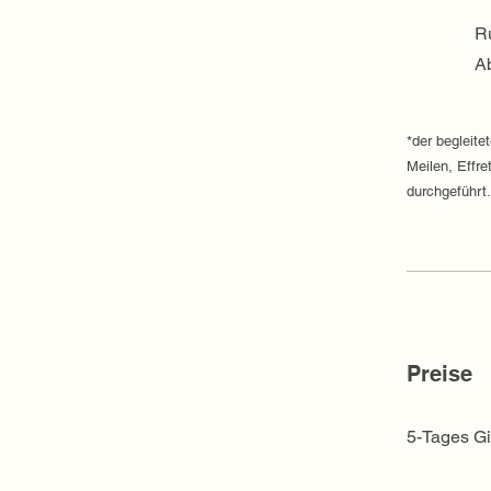
Ru
Ab
*der begleite
Meilen, Effre
durchgeführt.
Preise
5-Tages Gi