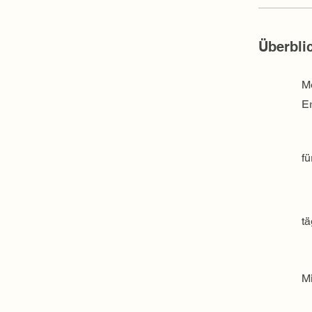
Überbli
Mo
Er
fü
tä
Mi