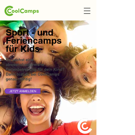
Sport - und
Feriencamps
für Kids
Du suchst eine
abwechslungsreiche
Ferienbetreuung für dein Kind?
Dann bist du bei CoolCamps
genau richtig!
JETZT ANMELDEN