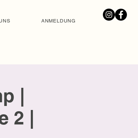
UNS
ANMELDUNG
p |
 2 |