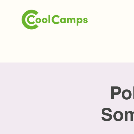
Po
Som