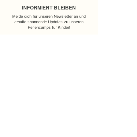
INFORMIERT BLEIBEN
Melde dich für unseren Newsletter an und
erhalte spannende Updates zu unseren
Feriencamps für Kinder!
E-Mail-Adresse
*
Anmelden
ÜBERSICHT
ÜBER UNS
SPONSOREN
JOBS