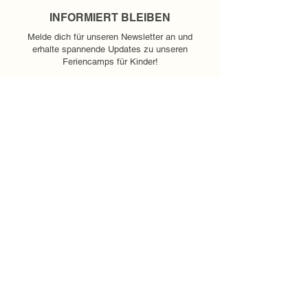
INFORMIERT BLEIBEN
Melde dich für unseren Newsletter an und
erhalte spannende Updates zu unseren
Feriencamps für Kinder!
E-Mail-Adresse
*
Anmelden
ÜBERSICHT
ÜBER UNS
SPONSOREN
JOBS